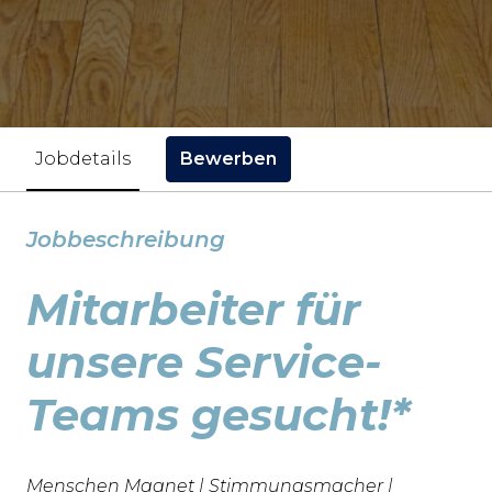
Bewerben
Jobdetails
Jobbeschreibung
Mitarbeiter für
unsere Service-
Teams gesucht!*
Menschen Magnet | Stimmungsmacher |