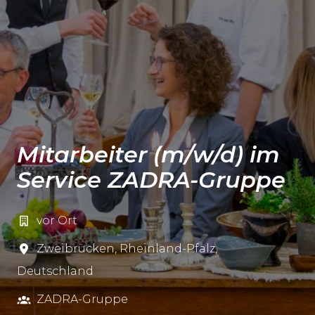
Mitarbeiter (m/w/d) im
Service ZADRA-Gruppe
vor Ort
Zweibrücken
,
Rheinland-Pfalz
,
Deutschland
ZADRA-Gruppe